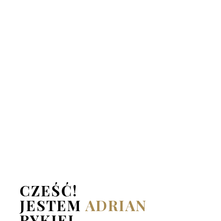
UCHWYCONE
CHWILE,
KTÓRE
NIGDY
NIE
PRZEMINĄ.
PRZEWIŃ W DÓŁ I POCZUJ MAGIĘ CHWILI.
CZEŚĆ!
JESTEM
ADRIAN
RYKIEL