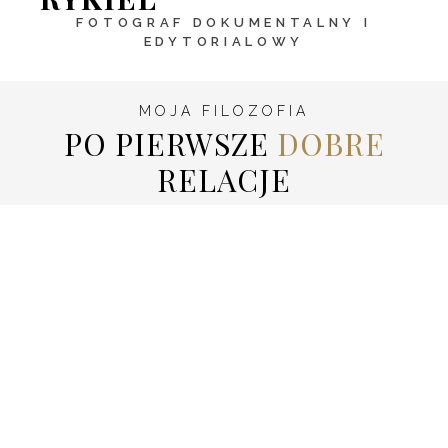
FOTOGRAF DOKUMENTALNY I
EDYTORIALOWY
MOJA FILOZOFIA
PO PIERWSZE
DOBRE
RELACJE
Najpiękniejsze zdjęcia powstają tam, gdzie jest
prawdziwa relacja i zaufanie. Dlatego stawiam na
bliskość, autentyczność i naturalne emocje.
Podczas pracy staram się tworzyć swobodną
atmosferę, w której możecie być sobą, a ja uchwycę
to, co najważniejsze – Wasze uczucia i najpiękniejsze
chwile.