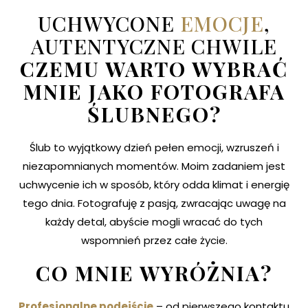
UCHWYCONE
EMOCJE
,
M
E
N
U
S
AUTENTYCZNE CHWILE
CZEMU WARTO WYBRAĆ
H
O
M
E
MNIE JAKO FOTOGRAFA
A
B
O
U
T
M
E
ŚLUBNEGO?
C
O
N
T
A
C
T
Ślub to wyjątkowy dzień pełen emocji, wzruszeń i
niezapomnianych momentów. Moim zadaniem jest
C
O
U
R
S
E
S
uchwycenie ich w sposób, który odda klimat i energię
S
H
O
P
tego dnia. Fotografuję z pasją, zwracając uwagę na
każdy detal, abyście mogli wracać do tych
P
O
R
T
F
O
L
I
O
S
wspomnień przez całe życie.
CO MNIE WYRÓŻNIA?
J
O
H
N
&
L
I
Z
A
Profesjonalne podejście
– od pierwszego kontaktu
S
T
E
P
H
&
J
E
N
N
I
F
E
R