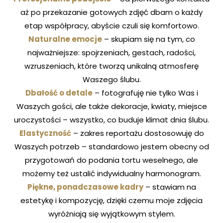
aż po przekazanie gotowych zdjęć dbam o każdy
V
I
C
T
O
R
&
A
S
H
L
E
Y
etap współpracy, abyście czuli się komfortowo.
Naturalne emocje
– skupiam się na tym, co
H
A
R
R
Y
&
J
A
N
E
najważniejsze: spojrzeniach, gestach, radości,
wzruszeniach, które tworzą unikalną atmosferę
Waszego ślubu.
Dbałość o detale
– fotografuję nie tylko Was i
Waszych gości, ale także dekoracje, kwiaty, miejsce
uroczystości – wszystko, co buduje klimat dnia ślubu.
Elastyczność
– zakres reportażu dostosowuję do
Waszych potrzeb – standardowo jestem obecny od
przygotowań do podania tortu weselnego, ale
możemy też ustalić indywidualny harmonogram.
Piękne, ponadczasowe kadry
– stawiam na
estetykę i kompozycję, dzięki czemu moje zdjęcia
wyróżniają się wyjątkowym stylem.