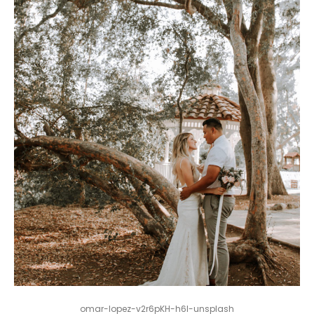
omar-lopez-v2r6pKH-h6I-unsplash