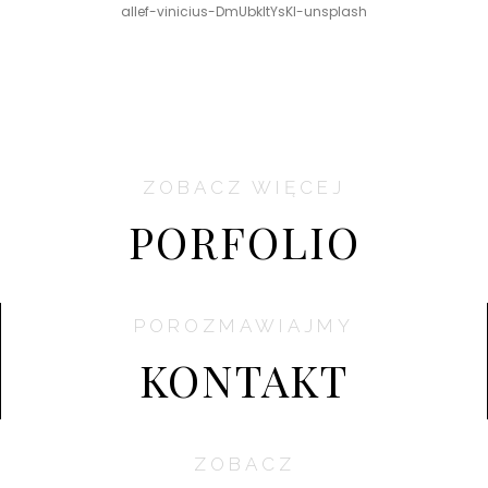
allef-vinicius-DmUbkltYsKI-unsplash
ZOBACZ WIĘCEJ
PORFOLIO
POROZMAWIAJMY
KONTAKT
ZOBACZ