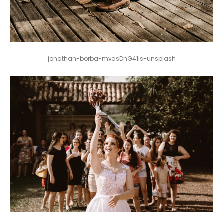
jonathan-borba-mvasDnG41is-unsplash