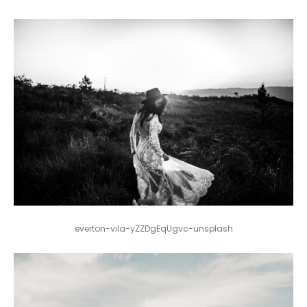
everton-vila-yZZDgEqUgvc-unsplash