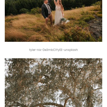
S
T
E
P
H
&
J
E
N
N
I
F
E
R
V
I
C
T
O
R
&
A
S
H
L
E
Y
H
A
R
R
Y
&
J
A
N
E
tyler-nix-De3mbCIYyEE-unsplash