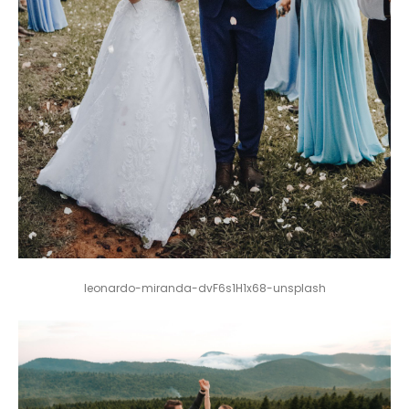
M
E
N
U
S
H
O
M
E
A
B
O
U
T
M
E
C
O
N
T
A
C
T
C
O
U
R
S
E
S
S
H
O
P
leonardo-miranda-dvF6s1H1x68-unsplash
P
O
R
T
F
O
L
I
O
S
J
O
H
N
&
L
I
Z
A