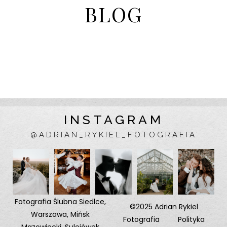
BLOG
INSTAGRAM
@ADRIAN_RYKIEL_FOTOGRAFIA
Fotografia Ślubna
Siedlce
,
©2025 Adrian Rykiel
Warszawa
,
Mińsk
Fotografia
Polityka
Mazowiecki
,
Sulejówek