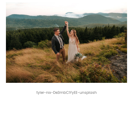
tyler-nix-De3mbCIYyEE-unsplash