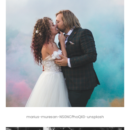
marius-muresan-NS0NCPhoQX0-unsplash