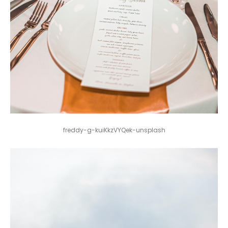
freddy-g-kuiKkzVYQek-unsplash