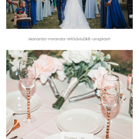
leonardo-miranda-riHGdvluDk8-unsplash