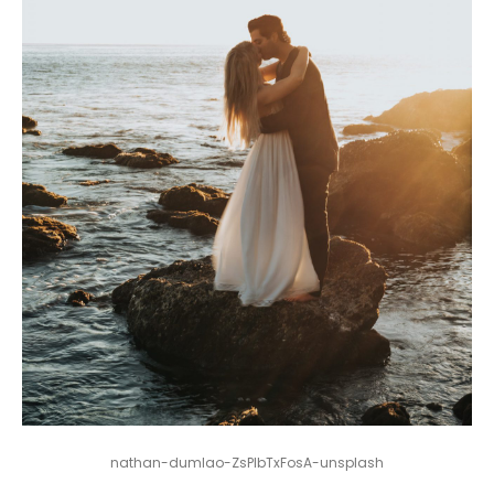
nathan-dumlao-ZsPlbTxFosA-unsplash