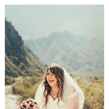
M
E
N
U
S
H
O
M
E
A
B
O
U
T
M
E