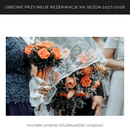
OBECNIE PRZYJMUJE REZERWACJE NA SEZON 2027/2028
michelle-jimenez-6ZuZMuwk23A-unsplash