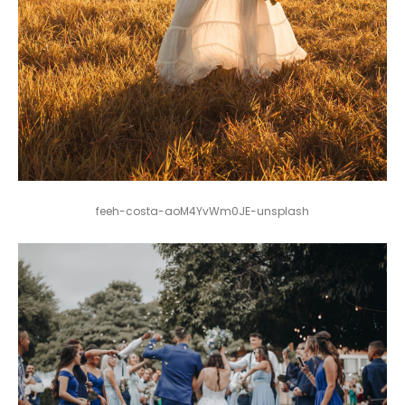
feeh-costa-aoM4YvWm0JE-unsplash