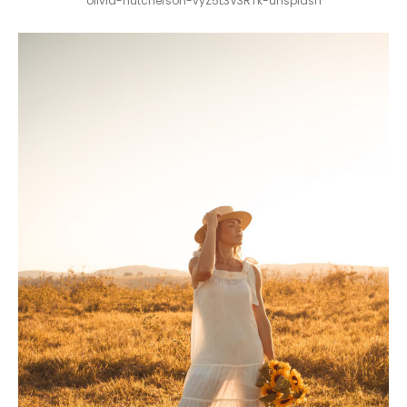
olivia-hutcherson-vyZ5L3V3RTk-unsplash