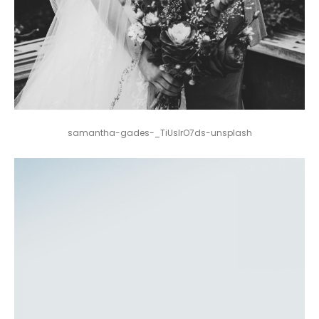
samantha-gades-_TiUsIrO7ds-unsplash