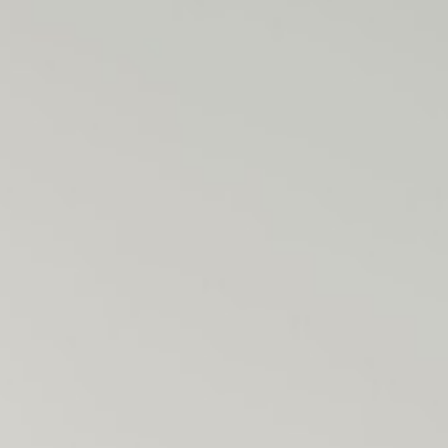
S
T
E
P
H
&
J
E
N
N
I
F
E
R
V
I
C
T
O
R
&
A
S
H
L
E
Y
H
A
R
R
Y
&
J
A
N
E