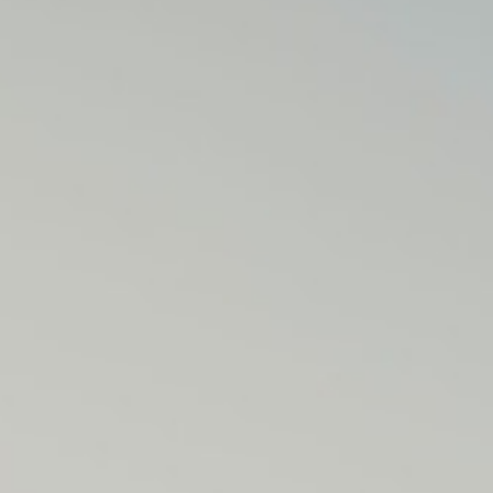
M
E
N
U
S
H
O
M
E
A
B
O
U
T
M
E
C
O
N
T
A
C
T
C
O
U
R
S
E
S
S
H
O
P
P
O
R
T
F
O
L
I
O
S
J
O
H
N
&
L
I
Z
A