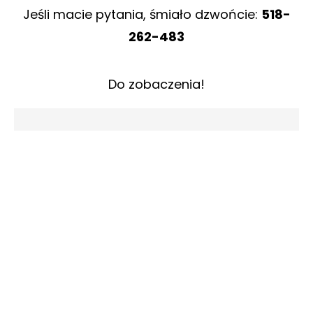
Jeśli macie pytania, śmiało dzwońcie:
518-
262-483
Do zobaczenia!
CO WARTO
PRZYGOTWAĆ?
PAN MŁODY
Buty