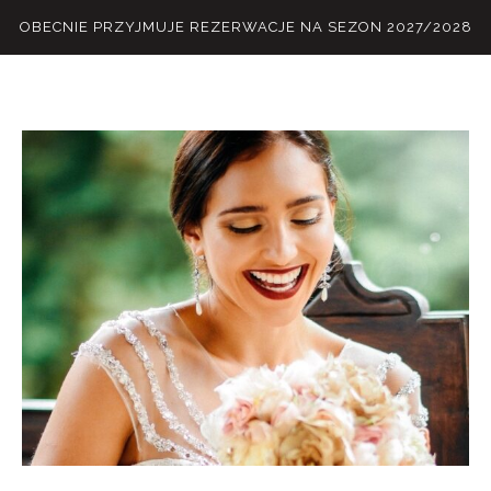
OBECNIE PRZYJMUJE REZERWACJE NA SEZON 2027/2028
M
E
N
U
S
H
O
M
E