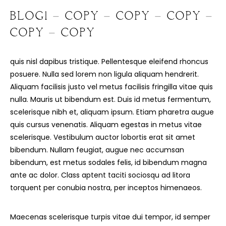
A
B
O
U
T
M
E
BLOG1 – COPY – COPY – COPY –
COPY – COPY
C
O
N
T
A
C
T
C
O
U
R
S
E
S
quis nisl dapibus tristique. Pellentesque eleifend rhoncus
posuere. Nulla sed lorem non ligula aliquam hendrerit.
S
H
O
P
Aliquam facilisis justo vel metus facilisis fringilla vitae quis
nulla. Mauris ut bibendum est. Duis id metus fermentum,
P
O
R
T
F
O
L
I
O
S
scelerisque nibh et, aliquam ipsum. Etiam pharetra augue
quis cursus venenatis. Aliquam egestas in metus vitae
J
O
H
N
&
L
I
Z
A
scelerisque. Vestibulum auctor lobortis erat sit amet
bibendum. Nullam feugiat, augue nec accumsan
S
T
E
P
H
&
J
E
N
N
I
F
E
R
bibendum, est metus sodales felis, id bibendum magna
ante ac dolor. Class aptent taciti sociosqu ad litora
V
I
C
T
O
R
&
A
S
H
L
E
Y
torquent per conubia nostra, per inceptos himenaeos.
H
A
R
R
Y
&
J
A
N
E
Maecenas scelerisque turpis vitae dui tempor, id semper