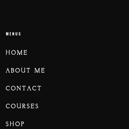
M
E
N
U
S
H
O
M
E
A
B
O
U
T
M
E
C
O
N
T
A
C
T
C
O
U
R
S
E
S
S
H
O
P